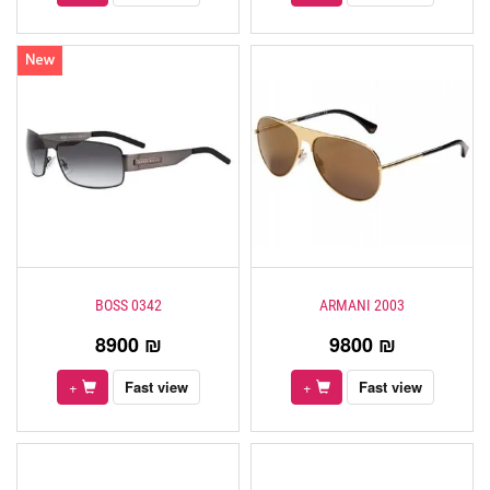
BOSS 0342
ARMANI 2003
8900 ₪
9800 ₪
+
Fast view
+
Fast view